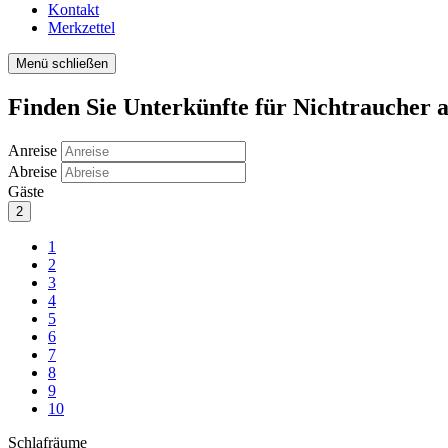
Kontakt
Merkzettel
Menü schließen
Finden Sie Unterkünfte für Nichtraucher 
Anreise
Abreise
Gäste
2
1
2
3
4
5
6
7
8
9
10
Schlafräume