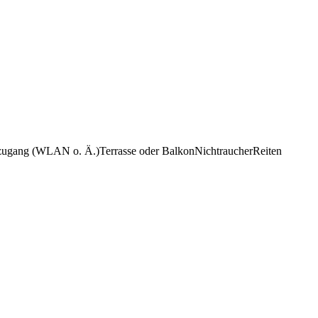
tzugang (WLAN o. Ä.)
Terrasse oder Balkon
Nichtraucher
Reiten