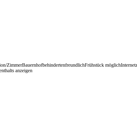
sion/Zimmer
Bauernhof
behindertenfreundlich
Frühstück möglich
Interne
enthalts anzeigen