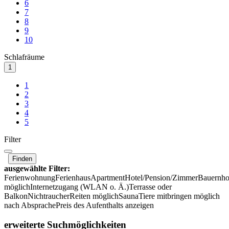
6
7
8
9
10
Schlafräume
1
1
2
3
4
5
Filter
Finden
ausgewählte Filter:
Ferienwohnung
Ferienhaus
Apartment
Hotel/Pension/Zimmer
Bauernho
möglich
Internetzugang (WLAN o. Ä.)
Terrasse oder
Balkon
Nichtraucher
Reiten möglich
Sauna
Tiere mitbringen möglich
nach Absprache
Preis des Aufenthalts anzeigen
erweiterte Suchmöglichkeiten