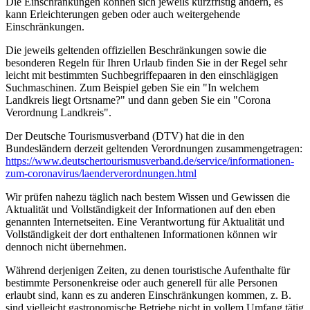
Die Einschränkungen können sich jeweils kurzfristig ändern, es
kann Erleichterungen geben oder auch weitergehende
Einschränkungen.
Die jeweils geltenden offiziellen Beschränkungen sowie die
besonderen Regeln für Ihren Urlaub finden Sie in der Regel sehr
leicht mit bestimmten Suchbegriffepaaren in den einschlägigen
Suchmaschinen. Zum Beispiel geben Sie ein "In welchem
Landkreis liegt Ortsname?" und dann geben Sie ein "Corona
Verordnung Landkreis".
Der Deutsche Tourismusverband (DTV) hat die in den
Bundesländern derzeit geltenden Verordnungen zusammengetragen:
https://www.deutscher­tourismusverband.de/­service/­informationen-
zum-coronavirus/­laenderverordnungen.html
Wir prüfen nahezu täglich nach bestem Wissen und Gewissen die
Aktualität und Vollständigkeit der Informationen auf den eben
genannten Internetseiten. Eine Verantwortung für Aktualität und
Vollständigkeit der dort enthaltenen Informationen können wir
dennoch nicht übernehmen.
Während derjenigen Zeiten, zu denen touristische Aufenthalte für
bestimmte Personenkreise oder auch generell für alle Personen
erlaubt sind, kann es zu anderen Einschränkungen kommen, z. B.
sind vielleicht gastronomische Betriebe nicht in vollem Umfang tätig