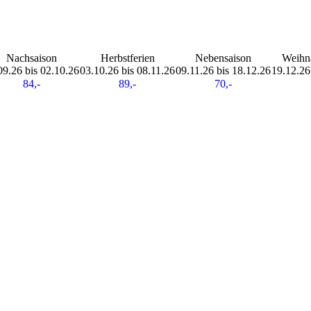
Nachsaison
Herbstferien
Nebensaison
Weihna
09.26 bis 02.10.26
03.10.26 bis 08.11.26
09.11.26 bis 18.12.26
19.12.26
84,-
89,-
70,-