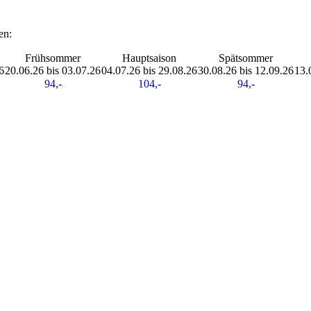
en:
Frühsommer
Hauptsaison
Spätsommer
6
20.06.26 bis 03.07.26
04.07.26 bis 29.08.26
30.08.26 bis 12.09.26
13.
94,-
104,-
94,-