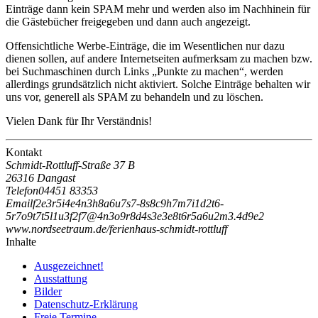
Einträge dann kein SPAM mehr und werden also im Nachhinein für
die Gästebücher freigegeben und dann auch angezeigt.
Offensichtliche Werbe-Einträge, die im Wesentlichen nur dazu
dienen sollen, auf andere Internetseiten aufmerksam zu machen bzw.
bei Suchmaschinen durch Links „Punkte zu machen“, werden
allerdings grundsätzlich nicht aktiviert. Solche Einträge behalten wir
uns vor, generell als SPAM zu behandeln und zu löschen.
Vielen Dank für Ihr Verständnis!
Kontakt
Schmidt-Rottluff-Straße 37 B
26316 Dangast
Telefon
04451 83353
Email
f
2
e
3
r
5
i
4
e
4
n
3
h
8
a
6
u
7
s
7
-
8
s
8
c
9
h
7
m
7
i
1
d
2
t
6
-
5
r
7
o
9
t
7
t
5
l
1
u
3
f
2
f
7
@
4
n
3
o
9
r
8
d
4
s
3
e
3
e
8
t
6
r
5
a
6
u
2
m
3
.
4
d
9
e
2
www.nordseetraum.de/ferienhaus-schmidt-rottluff
Inhalte
Ausgezeichnet!
Ausstattung
Bilder
Datenschutz-Erklärung
Freie Termine