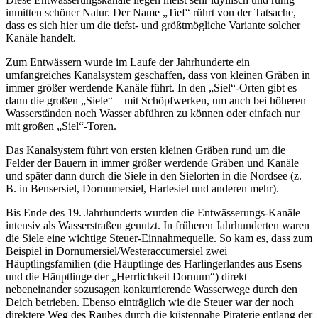
inmitten schöner Natur. Der Name „Tief“ rührt von der Tatsache,
dass es sich hier um die tiefst- und größtmögliche Variante solcher
Kanäle handelt.
Zum Entwässern wurde im Laufe der Jahrhunderte ein
umfangreiches Kanalsystem geschaffen, dass von kleinen Gräben in
immer größer werdende Kanäle führt. In den „Siel“-Orten gibt es
dann die großen „Siele“ – mit Schöpfwerken, um auch bei höheren
Wasserständen noch Wasser abführen zu können oder einfach nur
mit großen „Siel“-Toren.
Das Kanalsystem führt von ersten kleinen Gräben rund um die
Felder der Bauern in immer größer werdende Gräben und Kanäle
und später dann durch die Siele in den Sielorten in die Nordsee (z.
B. in Bensersiel, Dornumersiel, Harlesiel und anderen mehr).
Bis Ende des 19. Jahrhunderts wurden die Entwässerungs-Kanäle
intensiv als Wasserstraßen genutzt. In früheren Jahrhunderten waren
die Siele eine wichtige Steuer-Einnahmequelle. So kam es, dass zum
Beispiel in Dornumersiel/Westeraccumersiel zwei
Häuptlingsfamilien (die Häuptlinge des Harlingerlandes aus Esens
und die Häuptlinge der „Herrlichkeit Dornum“) direkt
nebeneinander sozusagen konkurrierende Wasserwege durch den
Deich betrieben. Ebenso einträglich wie die Steuer war der noch
direktere Weg des Raubes durch die küstennahe Piraterie entlang der