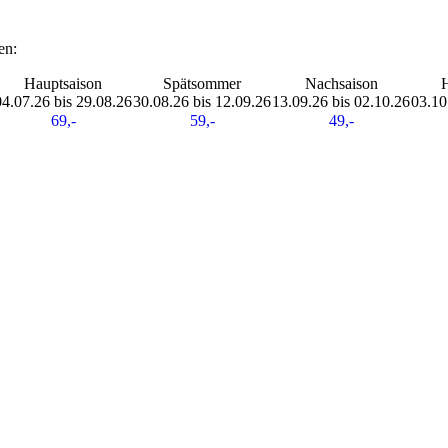
en:
Hauptsaison
Spätsommer
Nachsaison
H
04.07.26 bis 29.08.26
30.08.26 bis 12.09.26
13.09.26 bis 02.10.26
03.10
69,-
59,-
49,-