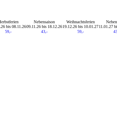
erbstferien
Nebensaison
Weihnachtsferien
Neben
.26 bis 08.11.26
09.11.26 bis 18.12.26
19.12.26 bis 10.01.27
11.01.27 b
59,-
43,-
59,-
43